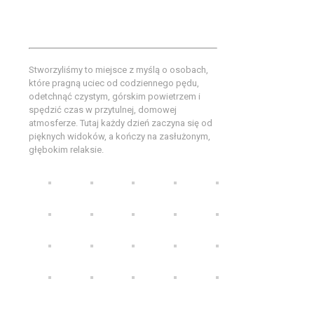
tradycyjna gościnność łączy
się z wyjątkowym klimatem.
Stworzyliśmy to miejsce z myślą o osobach,
które pragną uciec od codziennego pędu,
odetchnąć czystym, górskim powietrzem i
spędzić czas w przytulnej, domowej
atmosferze. Tutaj każdy dzień zaczyna się od
pięknych widoków, a kończy na zasłużonym,
głębokim relaksie.
Willa Sarenka udogodnienia w obiekcie