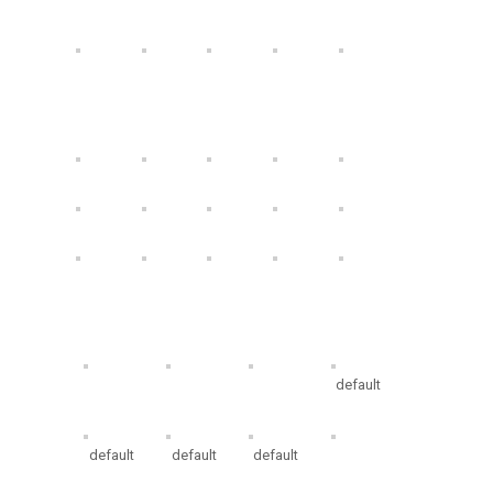
Willa Sarenka zaprasza
Zaplecze
default
default
default
default