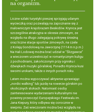
na organizm.
Liczne szlaki turystyki pieszej sprzyjają udanym
wycieczką oraz pozwalają na zapoznanie się z
malowniczym krajobrazem Beskidów. Krynica jest
szczególnie atrakcyjna w okresie zimowym, ze
względu na długo zalegającą pokrywę śnieżną
oraz liczne stacje sportów zimowych, na czele
z
Koleją Gondolową na Jaworzynę (1114 m n.p.m.)
Na Hali Lodowej można brać udział w ”Ślizgawce”
a wieczorem uczestniczyć w romantycznym kuligu
z pochodniami, zakończonym przy ognisku i
dźwiękach muzyki góralskiej. Ponadto Krynica kusi
swoimi urokami, także o innych porach roku.
Latem można wypoczywać aktywnie uprawiając
„nordic walking” lub jazdę na rowerze górskim po
okolicznych stokach. Natomiast osoby
zainteresowane wydarzeniami kulturalnymi nie
powinny przeoczyć Europejskiego Festiwalu im.
Jana Kiepury, który odbywa się corocznie w
sierpniu. Zaś wieczorami można bez względu na