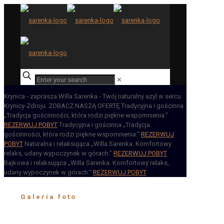
✕
Krynica - zaprasza
Willa Sarenka - Twój naturalny azyl w sercu
Krynicy-Zdroju.
ZOBACZ NASZĄ OFERTĘ
Tradycyjna i gościnna
„Tradycja gościnności, która rodzi piękne wspomnienia.”
REZERWUJ POBYT
Tradycyjna i gościnna
„Tradycja
gościnności, która rodzi piękne wspomnienia.”
REZERWUJ
POBYT
Naturalna i relaksująca
„Willa Sarenka. Komfortowy
relaks, udany wypoczynek w górach.”
REZERWUJ POBYT
Bajkowa i relaksująca
„Willa Sarenka. Komfortowy relaks,
udany wypoczynek w górach.”
REZERWUJ POBYT
Galeria foto
Willi Sarenka, gdzie