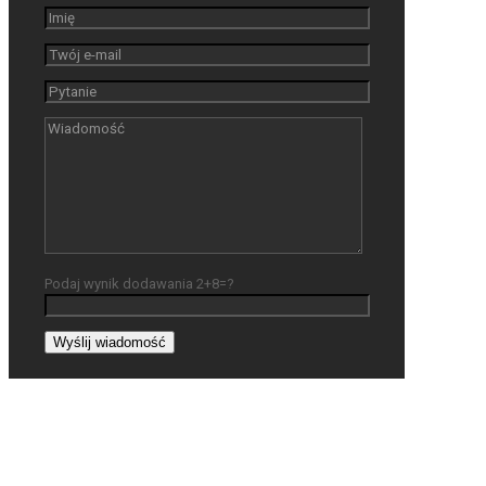
Podaj wynik dodawania 2+8=?