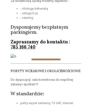
Za dodatkową opłatą możemy zapewnić :
- obsługę kelnerską
- usługę D-ja
- catering
Dysponujemy bezpłatnym
parkingiem.
Zapraszamy do kontaktu :
785 166 740
POBYTY WCZASOWE I OKOLICZNOŚCIOWE
Do dyspozycji: sala kominkowa do wspólnej
zabawy i spotkań !!!
W standardzie:
pełny węzeł sanitarny, TV SAT, internet.