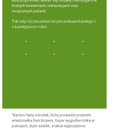
aurę pogodową cieszyć się muzyką i dancingami w
licznych kawiarniach, restauracjach oraz
muzycznych pubach.
Tak więc Krynica kusi swymi urokami każdego i
o każdej porze roku!
“Bardzo fajny ośrodek, który prowadzi przemiła
właścicielka Pani Bożena. Super wygodne łóżka w
pokojach, dużo szafek, a także wyposażona