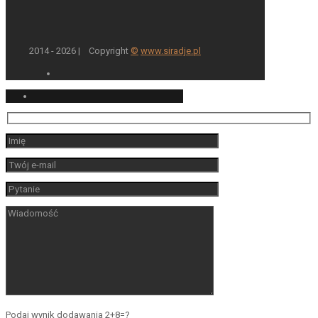
2014 - 2026 | Copyright
©
www.siradje.pl
Podaj wynik dodawania 2+8=?