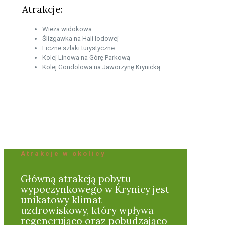
Atrakcje:
Wieża widokowa
Ślizgawka na Hali lodowej
Liczne szlaki turystyczne
Kolej Linowa na Górę Parkową
Kolej Gondolowa na Jaworzynę Krynicką
Atrakcje w okolicy
Główną atrakcją pobytu
wypoczynkowego w Krynicy jest
unikatowy klimat
uzdrowiskowy, który wpływa
regenerująco oraz pobudzająco