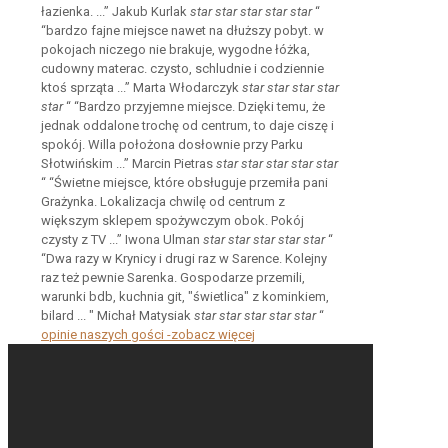
łazienka. ...”
Jakub Kurlak
star
star
star
star
star
“
“bardzo fajne miejsce nawet na dłuższy pobyt. w
pokojach niczego nie brakuje, wygodne łóżka,
cudowny materac. czysto, schludnie i codziennie
ktoś sprząta ...”
Marta Włodarczyk
star
star
star
star
star
“
“Bardzo przyjemne miejsce. Dzięki temu, że
jednak oddalone trochę od centrum, to daje ciszę i
spokój. Willa położona dosłownie przy Parku
Słotwińskim ...”
Marcin Pietras
star
star
star
star
star
“
“Świetne miejsce, które obsługuje przemiła pani
Grażynka. Lokalizacja chwilę od centrum z
większym sklepem spożywczym obok. Pokój
czysty z TV ...”
Iwona Ulman
star
star
star
star
star
“
“Dwa razy w Krynicy i drugi raz w Sarence. Kolejny
raz też pewnie Sarenka. Gospodarze przemili,
warunki bdb, kuchnia git, "świetlica" z kominkiem,
bilard ... "
Michał Matysiak
star
star
star
star
star
“
opinie naszych gości -zobacz więcej