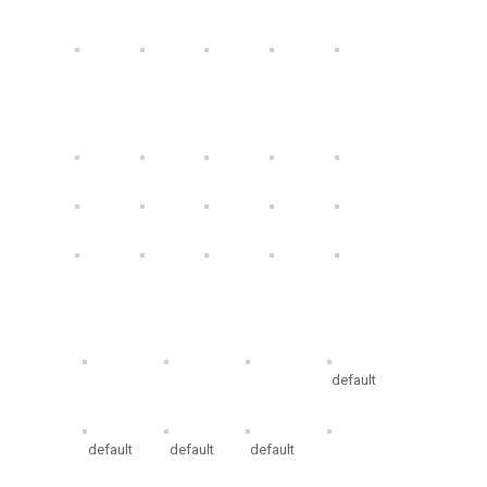
Willa Sarenka zaprasza
Zaplecze
default
default
default
default