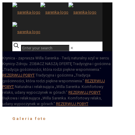
✕
Krynica - zaprasza
Willa Sarenka - Twój naturalny azyl w sercu
Krynicy-Zdroju.
ZOBACZ NASZĄ OFERTĘ
Tradycyjna i gościnna
„Tradycja gościnności, która rodzi piękne wspomnienia.”
REZERWUJ POBYT
Tradycyjna i gościnna
„Tradycja
gościnności, która rodzi piękne wspomnienia.”
REZERWUJ
POBYT
Naturalna i relaksująca
„Willa Sarenka. Komfortowy
relaks, udany wypoczynek w górach.”
REZERWUJ POBYT
Bajkowa i relaksująca
„Willa Sarenka. Komfortowy relaks,
udany wypoczynek w górach.”
REZERWUJ POBYT
Galeria foto
Willi Sarenka, gdzie