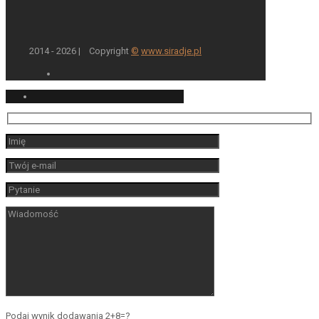
2014 - 2026 | Copyright
©
www.siradje.pl
Podaj wynik dodawania 2+8=?