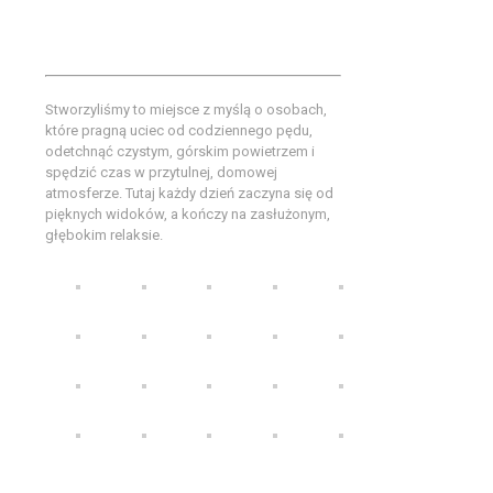
tradycyjna gościnność łączy
się z wyjątkowym klimatem.
Stworzyliśmy to miejsce z myślą o osobach,
które pragną uciec od codziennego pędu,
odetchnąć czystym, górskim powietrzem i
spędzić czas w przytulnej, domowej
atmosferze. Tutaj każdy dzień zaczyna się od
pięknych widoków, a kończy na zasłużonym,
głębokim relaksie.
Willa Sarenka udogodnienia w obiekcie