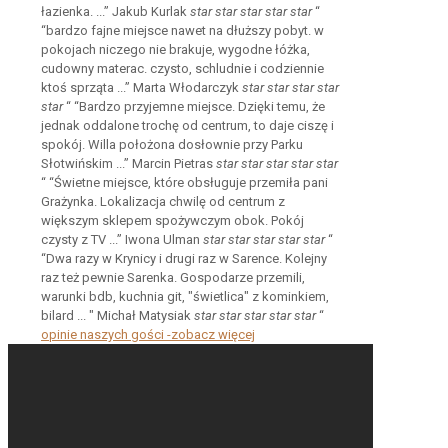
łazienka. ...”
Jakub Kurlak
star
star
star
star
star
“
“bardzo fajne miejsce nawet na dłuższy pobyt. w
pokojach niczego nie brakuje, wygodne łóżka,
cudowny materac. czysto, schludnie i codziennie
ktoś sprząta ...”
Marta Włodarczyk
star
star
star
star
star
“
“Bardzo przyjemne miejsce. Dzięki temu, że
jednak oddalone trochę od centrum, to daje ciszę i
spokój. Willa położona dosłownie przy Parku
Słotwińskim ...”
Marcin Pietras
star
star
star
star
star
“
“Świetne miejsce, które obsługuje przemiła pani
Grażynka. Lokalizacja chwilę od centrum z
większym sklepem spożywczym obok. Pokój
czysty z TV ...”
Iwona Ulman
star
star
star
star
star
“
“Dwa razy w Krynicy i drugi raz w Sarence. Kolejny
raz też pewnie Sarenka. Gospodarze przemili,
warunki bdb, kuchnia git, "świetlica" z kominkiem,
bilard ... "
Michał Matysiak
star
star
star
star
star
“
opinie naszych gości -zobacz więcej