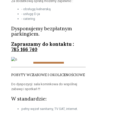
Za dodatkową opłatą możemy zapewnić :
- obsługę kelnerską
- usługę D-ja
- catering
Dysponujemy bezpłatnym
parkingiem.
Zapraszamy do kontaktu :
785 166 740
POBYTY WCZASOWE I OKOLICZNOŚCIOWE
Do dyspozycji: sala kominkowa do wspólnej
zabawy i spotkań !!!
W standardzie:
pełny węzeł sanitarny, TV SAT, internet.