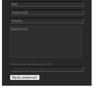
Podaj wynik dodawania 2+8=?