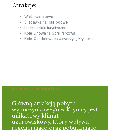
Atrakcje:
Wieża widokowa
Ślizgawka na Hali lodowej
Liczne szlaki turystyczne
Kolej Linowa na Górę Parkową
Kolej Gondolowa na Jaworzynę Krynicką
Atrakcje w okolicy
Główną atrakcją pobytu
wypoczynkowego w Krynicy jest
unikatowy klimat
uzdrowiskowy, który wpływa
regenerująco oraz pobudzająco