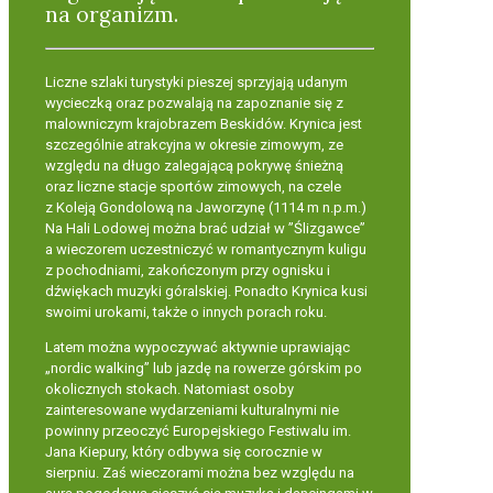
na organizm.
Liczne szlaki turystyki pieszej sprzyjają udanym
wycieczką oraz pozwalają na zapoznanie się z
malowniczym krajobrazem Beskidów. Krynica jest
szczególnie atrakcyjna w okresie zimowym, ze
względu na długo zalegającą pokrywę śnieżną
oraz liczne stacje sportów zimowych, na czele
z
Koleją Gondolową na Jaworzynę (1114 m n.p.m.)
Na Hali Lodowej można brać udział w ”Ślizgawce”
a wieczorem uczestniczyć w romantycznym kuligu
z pochodniami, zakończonym przy ognisku i
dźwiękach muzyki góralskiej. Ponadto Krynica kusi
swoimi urokami, także o innych porach roku.
Latem można wypoczywać aktywnie uprawiając
„nordic walking” lub jazdę na rowerze górskim po
okolicznych stokach. Natomiast osoby
zainteresowane wydarzeniami kulturalnymi nie
powinny przeoczyć Europejskiego Festiwalu im.
Jana Kiepury, który odbywa się corocznie w
sierpniu. Zaś wieczorami można bez względu na