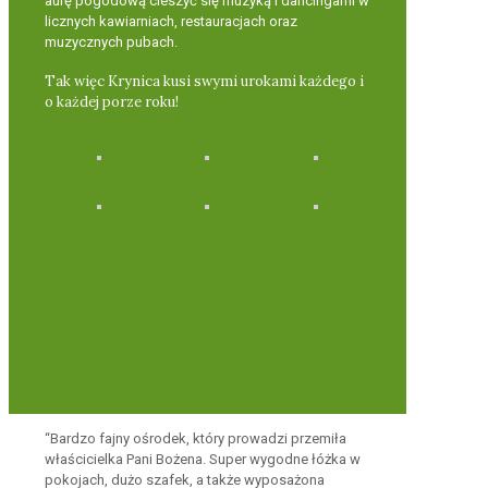
aurę pogodową cieszyć się muzyką i dancingami w
licznych kawiarniach, restauracjach oraz
muzycznych pubach.
Tak więc Krynica kusi swymi urokami każdego i
o każdej porze roku!
“Bardzo fajny ośrodek, który prowadzi przemiła
właścicielka Pani Bożena. Super wygodne łóżka w
pokojach, dużo szafek, a także wyposażona